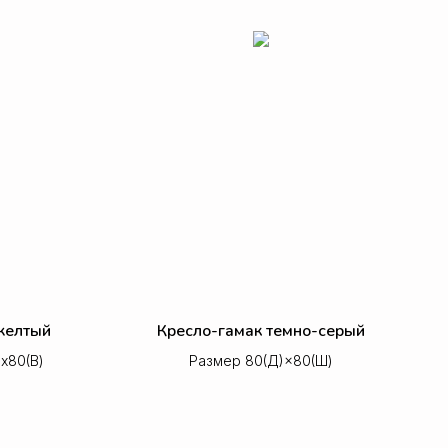
желтый
Кресло-гамак темно-серый
х80(В)
Размер 80(Д)×80(Ш)