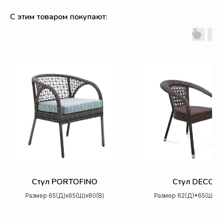
С этим товаром покупают:
Стул PORTOFINO
Стул DECO
Размер 65(Д)х65(Ш)х80(В)
Размер 62(Д)*65(Ш)*7