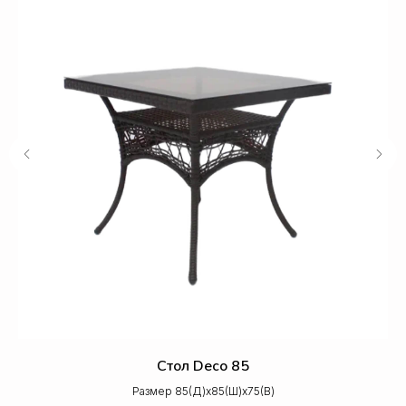
Стол Deco 85
Размер 85(Д)х85(Ш)х75(В)