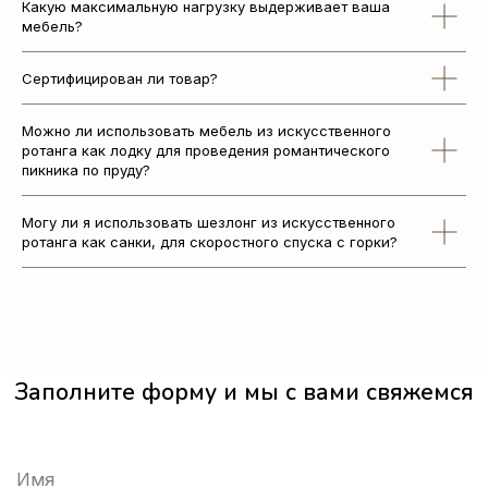
Какую максимальную нагрузку выдерживает ваша
info@ruckzuck.ru
мебель?
ООО «РУКЦУК Рус»
215 010 Россия, Смоленская обл.,
Сертифицирован ли товар?
г. Гагарин, Промышленный пр-д, д.9
ИНН 6700021536
Политика обработки персональных данных
Можно ли использовать мебель из искусственного
ротанга как лодку для проведения романтического
пикника по пруду?
Разработка сайта
2024-2026 ©Все права защищены
Могу ли я использовать шезлонг из искусственного
ротанга как санки, для скоростного спуска с горки?