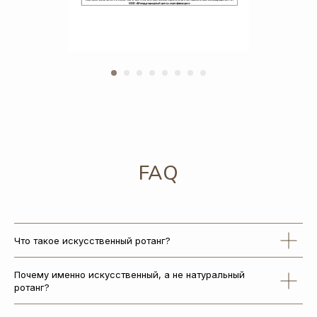
Заполните форму и мы с вами свяжемся
+7
ОТПРАВИТЬ
Я соглашаюсь
с политикой обработки персональных данных
Что такое искусственный ротанг?
Почему именно искусственный, а не натуральный
+7 (960) 589-09-93
ротанг?
+7 (48135) 3-48-16